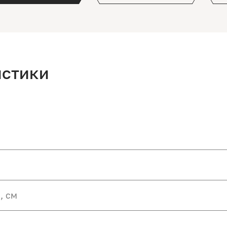
истики
, см