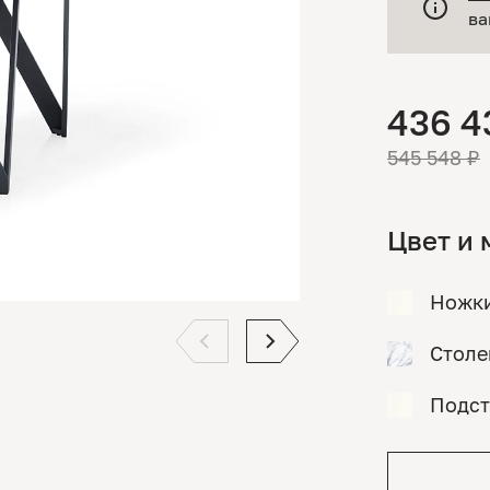
ва
436 4
545 548 ₽
Цвет и 
Ножк
Стол
Подст