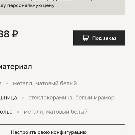
шу персональную цену
38 ₽
Под заказ
материал
и
металл, матовый белый
ешница
стеклокерамика, белый мрамор
олье
металл, матовый белый
Настроить свою конфигурацию