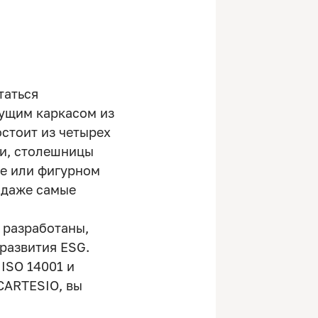
таться
сущим каркасом из
стоит из четырех
ли, столешницы
не или фигурном
 даже самые
 разработаны,
развития ESG.
ISO 14001 и
CARTESIO, вы