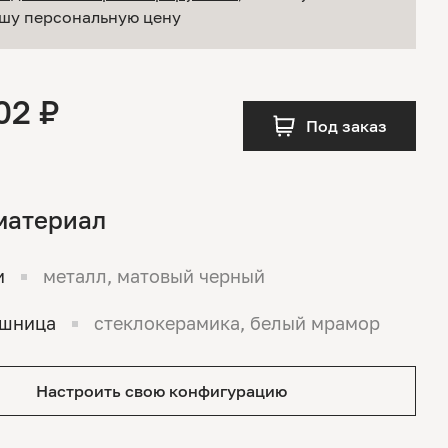
шу персональную цену
02 ₽
Под заказ
материал
и
металл, матовый черный
ешница
стеклокерамика, белый мрамор
Настроить свою конфигурацию