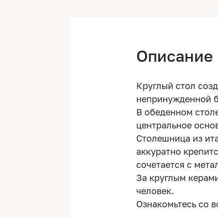
Описание
Круглый стол соз
непринужденной б
В обеденном стол
центральное основ
Столешница из ит
аккуратно крепитс
сочетается с мет
За круглым керам
человек.
Ознакомьтесь со 