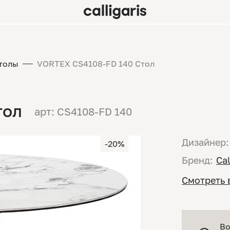
толы
VORTEX CS4108-FD 140 Стол
тол
арт: CS4108-FD 140
Дизайнер:
-20%
Бренд:
Cal
Смотреть 
Во