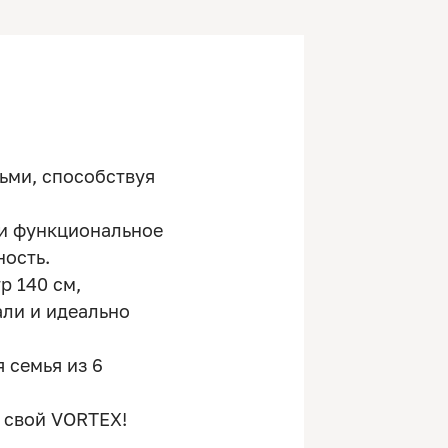
ьми, способствуя
 и функциональное
ность.
р 140 см,
али и идеально
 семья из 6
 свой VORTEX!