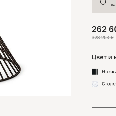
ва
262 6
328 253 ₽
Цвет и 
Ножк
Стол