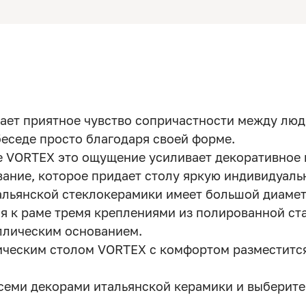
дает приятное чувство сопричастности между люд
еседе просто благодаря своей форме.
е VORTEX это ощущение усиливает декоративное
ание, которое придает столу яркую индивидуаль
альянской стеклокерамики имеет большой диамет
я к раме тремя креплениями из полированной ст
аллическим основанием.
ическим столом VORTEX с комфортом разместится
всеми декорами итальянской керамики и выберите