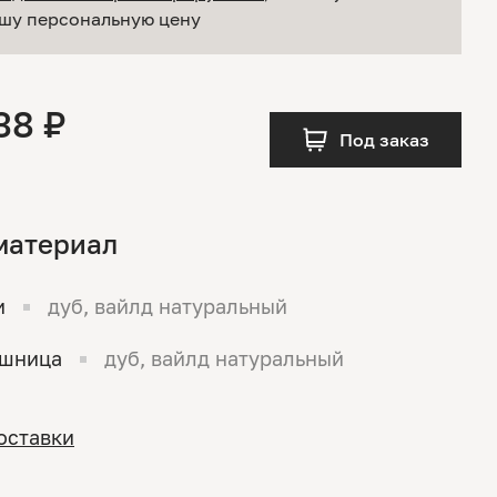
шу персональную цену
38 ₽
Под заказ
материал
и
дуб, вайлд натуральный
ешница
дуб, вайлд натуральный
оставки