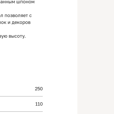
еланным шпоном
л позволяет с
лок и декоров
вую высоту.
250
110