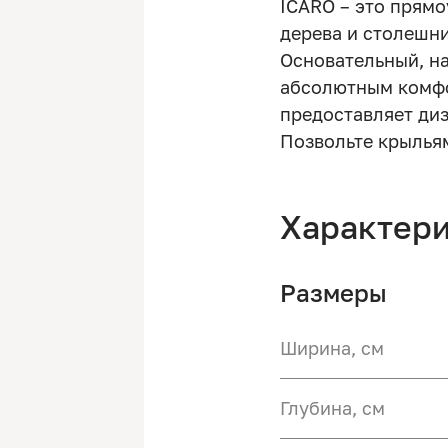
ICARO – это прям
дерева и столешн
Основательный, на
абсолютным комфо
предоставляет диз
Позвольте крыльям
Характер
Размеры
Ширина, см
Глубина, см