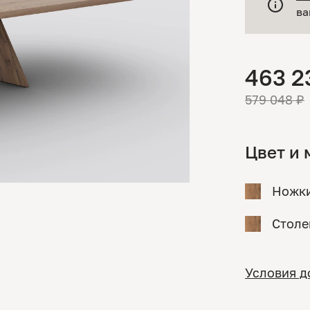
ва
463 2
579 048 ₽
Цвет и 
Ножк
Стол
Условия д