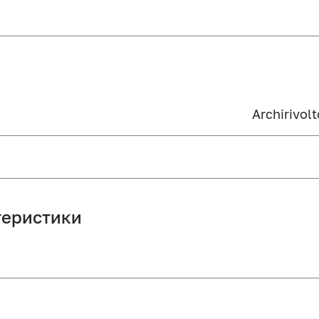
Archirivolt
теристики