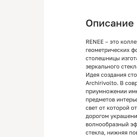
Описание
RENEE – это колл
геометрических фо
столешницы изгот
зеркального стекл
Идея создания ст
Archirivolto. В со
приумножении име
предметов интерье
свет от которой о
дорогом украшени
волнообразный эф
стекла, нижняя по