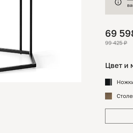
ва
69 59
99 425 ₽
Цвет и 
Ножк
Стол