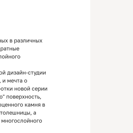
ных в различных
дратные
лойного
ой дизайн-студии
, и мечта о
ботки новой серии
ю" поверхность,
оценного камня в
столешницы, а
о многослойного