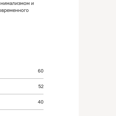
инимализмом и
овременного
60
52
40