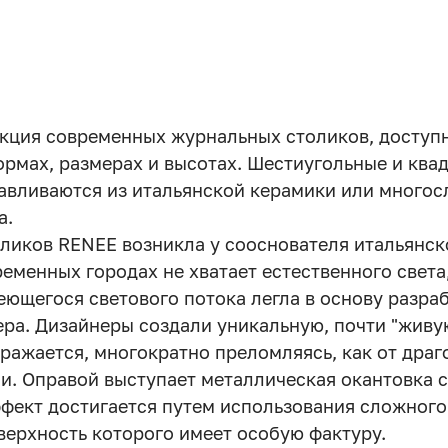
екция современных журнальных столиков, доступ
рмах, размерах и высотах. Шестиугольные и ква
авливаются из итальянской керамики или многос
а.
оликов RENEE возникла у сооснователя итальянск
временных городах не хватает естественного света
ющегося светового потока легла в основу разра
ра. Дизайнеры создали уникальную, почти "живу
тражается, многократно преломляясь, как от драг
и. Оправой выступает металлическая окантовка 
фект достигается путем использования сложног
верхность которого имеет особую фактуру.