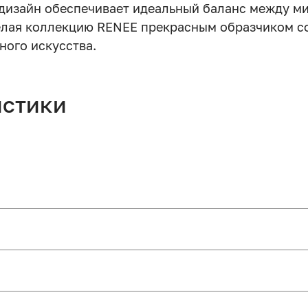
изайн обеспечивает идеальный баланс между м
елая коллекцию RENEE прекрасным образчиком с
ного искусства.
истики