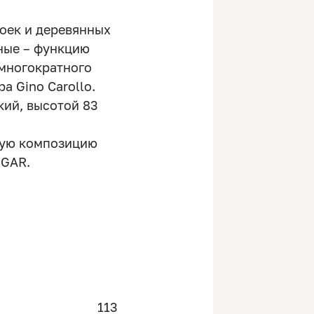
оек и деревянных
ные – функцию
 многократного
а Gino Carollo.
кий, высотой 83
ную композицию
NGAR.
113