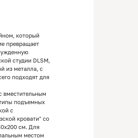
йном, который
ие превращает
инужденную
ской студии DLSM,
й из металла, с
сего подходят для
с вместительным
 типы подъемных
кой с
зской кровати" со
80х200 см. Для
спальным местом