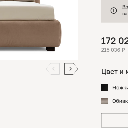
Во
ва
172 0
215 036 ₽
Цвет и 
Ножк
Обивк