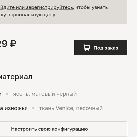
йдите или зарегистрируйтесь
, чтобы узнать
шу персональную цену
29 ₽
Под заказ
материал
и
ясень, матовый черный
а изножья
ткань Venice, песочный
Настроить свою конфигурацию