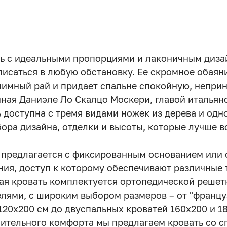
ь с идеальными пропорциями и лаконичным диза
писаться в любую обстановку. Ее скромное обаян
риимный рай и придает спальне спокойную, непр
ная Даниэле Ло Скалцо Москери, главой итальян
ь доступна с тремя видами ножек из дерева и одно
ра дизайна, отделки и высоты, которые лучше в
предлагается с фиксированным основанием или 
ния, доступ к которому обеспечивают различные
ая кровать комплектуется ортопедической решет
лями, с широким выбором размеров – от "францу
20х200 см до двуспальных кроватей 160х200 и 1
ительного комфорта мы предлагаем кровать со 