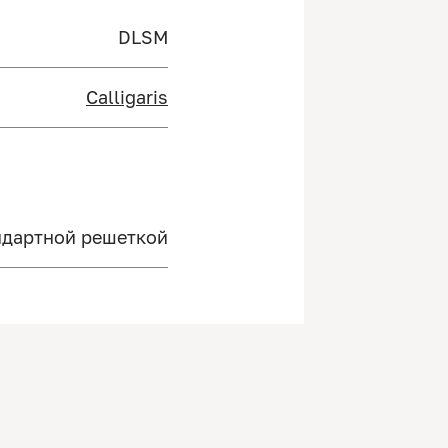
DLSM
Calligaris
ндартной решеткой