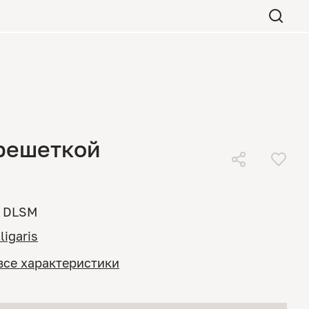
решеткой
DLSM
ligaris
все характеристики