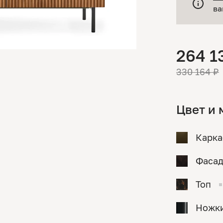
ва
264 1
330 164 ₽
Цвет и 
Карка
Фаса
Топ
Ножки