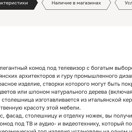
актеристики
Наличие в магазинах
Ус
легантный комод под телевизор с богатым выбор
ьянских архитекторов и гуру промышленного диз
расное изделие, створки которого могут быть по
цветов или шпоном натурального дерева (включа
 столешница изготавливается из итальянской ке
твенную красоту этой мебели.
, фасад, столешницу и отделку ножек, вы получ
мод под ТВ и аудио- и видеотехнику, который п
керамический топ изделия установлен на одном у