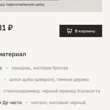
шу персональную цену
31 ₽
В корзину
материал
с
лакиров., матовая бронза
д
шпон дуба (шеврон), темное дерево
стеклокерамика, черный мрамор Калакатта
 Др части
металл, матовый черный