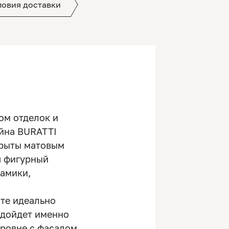
ловия доставки
ом отделок и
айна BURATTI
крыты матовым
я фигурный
рамики,
ите идеально
одойдет именно
ровне с фасадом,