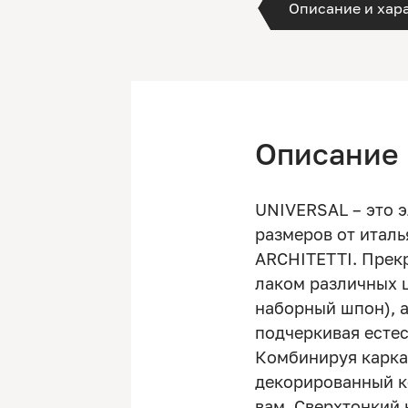
Описание и хар
Описание
UNIVERSAL – это э
размеров от итал
ARCHITETTI. Прек
лаком различных 
наборный шпон), а
подчеркивая естес
Комбинируя каркас
декорированный ко
вам. Сверхтонкий 