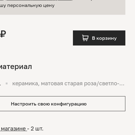
шу персональную цену
 ₽
В корзину
материал
1
керамика, матовая старая роза/светло-р
озовый
Настроить свою конфигурацию
 магазине
- 2 шт.