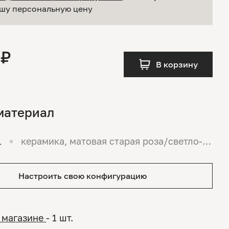
шу персональную цену
 ₽
В корзину
материал
1
керамика, матовая старая роза/светло-р
озовый
Настроить свою конфигурацию
 магазине
- 1 шт.