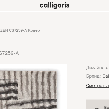
ZEN CS7259-A Ковер
CS7259-A
Дизайнер:
Бренд:
Cal
Смотреть 
Во