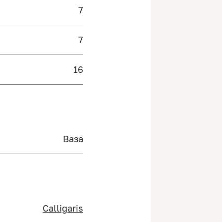
7
7
16
Ваза
Calligaris