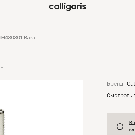
M480801 Ваза
1
Бренд:
Cal
Смотреть 
Во
ва